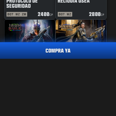
PROTOCOLO DE
RELIQUIA ÓSEA
SEGURIDAD
2400
2800
BO7
WZ
ZM
BO7
WZ
CP
CP
COMPRA YA
REACTIVO
PERICIA
REGLA DE HIERRO
GUARDIANA DE
VIGILANCIA
PAQUETE DE TRAZADORAS
TIDAL CRASH
1.600
CP
2400
2800
BO7
WZ
BO7
WZ
CP
CP
CÓMPRALO YA
INFORMACIÓN LEGAL
CONDICIONES DE USO
POLÍTICA DE PRIVACIDAD
TRABAJO
Call of Duty®: Warzone™ dejará de estar disponible en
PS4™/Xbox One al final de la Temporada 6 de Black Ops 7. El
POLÍTICA DE COOKIES