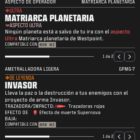
ASPECTO DE OPERADOR
MATRIARCA PLANETARIA
ULTRA
MATRIARCA PLANETARIA
ASPECTO ULTRA
Ningún planeta está a salvo de tu ira con el
aspecto
Ultra
Matriarca planetaria de Westpoint.
COMPATIBLE CON:
BO6
WZ
1 de 2
AMETRALLADORA LIGERA
GPMG-7
DE LEYENDA
INVASOR
Lleva la paz o la destrucción a tus enemigos con el
proyecto de arma Invasor.
TRAZADORA/IMPACTO:
Trazadoras rojas
EFECTO DE
Efecto de muerte Supernova
BAJA:
COMPATIBLE CON:
BO6
WZ
1 de 2