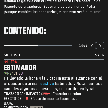
Domina la galaxia con el lote de aspecto Ultra reactivo de
NOTICIAS
Paquete de trazadoras: Soberana de otro mundo. Nota:
TIENDA
¡Aunque cambies los accesorios, el aspecto será el mismo!
ESPORTS
CONTENIDO:
ATENCIÓN AL CLIENTE
|
INICIAR SESIÓN
REGISTRARSE
1 de 2
SUBFUSIL
SAUG
ULTRA
ESTIMADOR
REACTIVO
Ha llegado la hora y la victoria está al alcance con el
proyecto de arma
reactivo
Estimador. Nota: ¡aunque
cambies algunos accesorios, se mantienen igual!
TRAZADORA/IMPACTO:
Trazadoras rojas
EFECTO DE
Efecto de muerte Supernova
BAJA:
COMPATIBLE CON: