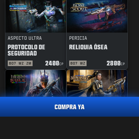
ASPECTO ULTRA
PERICIA
PROTOCOLO DE
RELIQUIA ÓSEA
SEGURIDAD
2400
2800
BO7
WZ
ZM
BO7
WZ
CP
CP
COMPRA YA
REACTIVO
PERICIA
REGLA DE HIERRO
GUARDIANA DE
VIGILANCIA
REACTIVO
SOBERANA DE OTRO MUNDO
3.000
CP
2400
2800
BO7
WZ
BO7
WZ
CP
CP