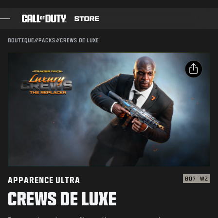
SKIP TO MAIN CONTENT
Compatible avec :
BO7
WZ
ENVOYER
BOUTIQUE
//
PACKS
//
CREWS DE LUXE
CONFIRMER L'ACHAT
JEUX
PASSE DE COMBAT
ANNULER
PARTAGER
BLACK CELL
Email
POINTS COD
Activision peut mettre à jour, remplacer ou supprimer
ce contenu en jeu à tout moment.
Facebook
BOUTIQUE D'ÉQUIPEMENT
X
COMBAT BUILDS
Copier le lien
APPARENCE ULTRA
BO7
WZ
CREWS DE LUXE
JEUX