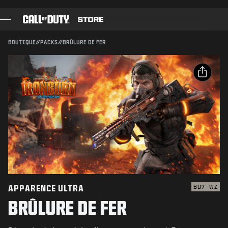
SKIP TO MAIN CONTENT
Compatible avec :
BO7
WZ
ENVOYER
BOUTIQUE
//
PACKS
//
BRÛLURE DE FER
CONFIRMER L'ACHAT
JEUX
PASSE DE COMBAT
ANNULER
PARTAGER
BLACK CELL
Email
POINTS COD
Activision peut mettre à jour, remplacer ou supprimer
ce contenu en jeu à tout moment.
Facebook
BOUTIQUE D'ÉQUIPEMENT
X
COMBAT BUILDS
Copier le lien
APPARENCE ULTRA
BO7
WZ
BRÛLURE DE FER
JEUX