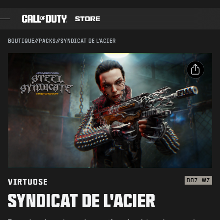
SKIP TO MAIN CONTENT
Compatible avec :
BO7
WZ
ENVOYER
BOUTIQUE
//
PACKS
//
SYNDICAT DE L'ACIER
CONFIRMER L'ACHAT
JEUX
PASSE DE COMBAT
ANNULER
PARTAGER
BLACK CELL
Email
POINTS COD
Activision peut mettre à jour, remplacer ou supprimer
ce contenu en jeu à tout moment.
Facebook
BOUTIQUE D'ÉQUIPEMENT
X
COMBAT BUILDS
Copier le lien
VIRTUOSE
BO7
WZ
SYNDICAT DE L'ACIER
JEUX