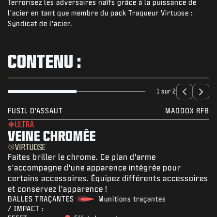
Terrorisez les adversaires naïfs grâce à la puissance de
ACTUS
l'acier en tant que membre du pack Traqueur Virtuose :
BOUTIQUE
Syndicat de l'acier.
ESPORTS
CONTENU :
ASSISTANCE
|
CONNEXION
S'INSCRIRE
1 sur 2
FUSIL D'ASSAUT
MADDOX RFB
ULTRA
VEINE CHROMÉE
VIRTUOSE
Faites briller le chrome. Ce plan d'arme
s'accompagne d'une apparence intégrée pour
certains accessoires. Équipez différents accessoires
et conservez l'apparence !
BALLES TRAÇANTES
Munitions traçantes
/ IMPACT :