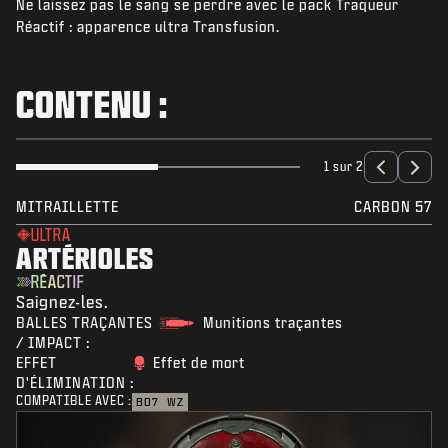
Ne laissez pas le sang se perdre avec le pack Traqueur
ACTUS
Réactif : apparence ultra Transfusion.
BOUTIQUE
ESPORTS
CONTENU :
ASSISTANCE
|
CONNEXION
S'INSCRIRE
1 sur 2
MITRAILLETTE
CARBON 57
ULTRA
ARTÉRIOLES
RÉACTIF
Saignez-les.
BALLES TRAÇANTES
Munitions traçantes
/ IMPACT :
EFFET
Effet de mort
D'ÉLIMINATION :
COMPATIBLE AVEC :
BO7
WZ