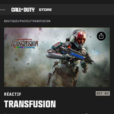
SKIP TO MAIN CONTENT
Compatible avec :
BO7
WZ
ENVOYER
BOUTIQUE
//
PACKS
//
TRANSFUSION
CONFIRMER L'ACHAT
JEUX
PASSE DE COMBAT
ANNULER
PARTAGER
BLACK CELL
Email
POINTS COD
Activision peut mettre à jour, remplacer ou supprimer
ce contenu en jeu à tout moment.
Facebook
BOUTIQUE D'ÉQUIPEMENT
X
COMBAT BUILDS
Copier le lien
RÉACTIF
BO7
WZ
TRANSFUSION
JEUX