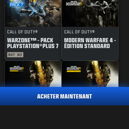
CALL OF DUTY®
CALL OF DUTY®
WARZONE™ - PACK
MODERN WARFARE 4 -
PLAYSTATION®PLUS 7
ÉDITION STANDARD
BO7
WZ
ACHETER MAINTENANT
CALL OF DUTY®
CALL OF DUTY®
MODERN WARFARE 4 -
MODERN WARFARE 4 -
MISE À NIVEAU
ÉDITION COFFRE
RÉACTIF
TRANSFUSION
2 800
COFFRE D'ARMES
D'ARMES
PC