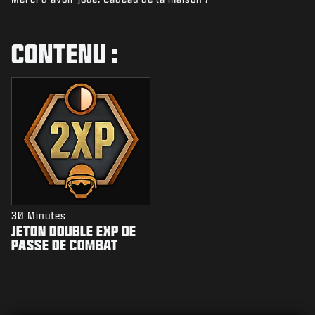
ACTUS
BOUTIQUE
CONTENU :
ESPORTS
ASSISTANCE
|
CONNEXION
S'INSCRIRE
30 Minutes
JETON DOUBLE EXP DE
PASSE DE COMBAT