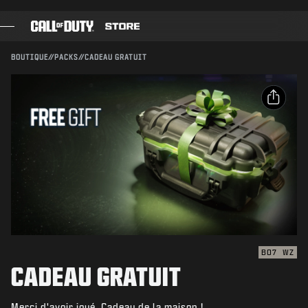
SKIP TO MAIN CONTENT
Compatible avec :
BO7
WZ
ENVOYER
BOUTIQUE
//
PACKS
//
CADEAU GRATUIT
CONFIRMER L'ACHAT
JEUX
PASSE DE COMBAT
ANNULER
PARTAGER
BLACK CELL
Email
Activision peut mettre à jour, remplacer ou supprimer
POINTS COD
ce contenu en jeu à tout moment.
Facebook
BOUTIQUE D'ÉQUIPEMENT
X
COMBAT BUILDS
Copier le lien
BO7
WZ
CADEAU GRATUIT
JEUX
Merci d'avoir joué. Cadeau de la maison !