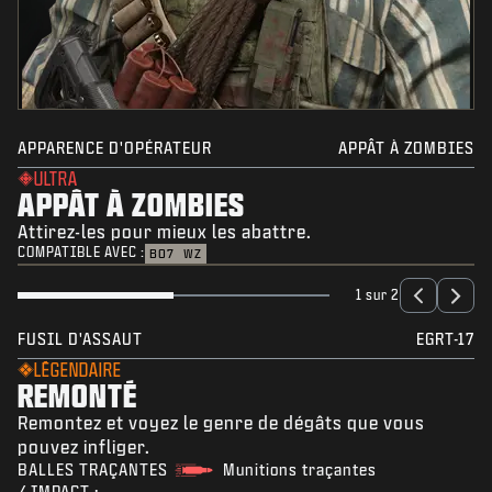
APPARENCE D'OPÉRATEUR
APPÂT À ZOMBIES
ULTRA
APPÂT À ZOMBIES
Attirez-les pour mieux les abattre.
COMPATIBLE AVEC :
BO7
WZ
1 sur 2
FUSIL D'ASSAUT
EGRT-17
LÉGENDAIRE
REMONTÉ
Remontez et voyez le genre de dégâts que vous
pouvez infliger.
BALLES TRAÇANTES
Munitions traçantes
/ IMPACT :