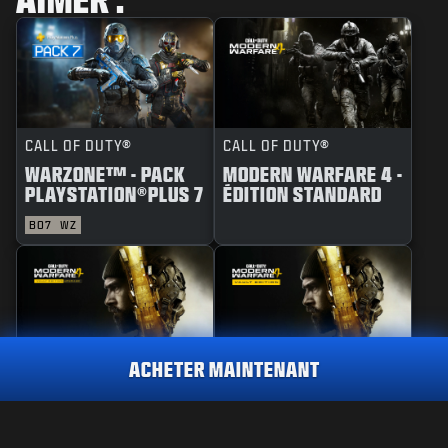
CALL OF DUTY®
CALL OF DUTY®
WARZONE™ - PACK
MODERN WARFARE 4 -
PLAYSTATION®PLUS 7
ÉDITION STANDARD
BO7
WZ
ACHETER MAINTENANT
CALL OF DUTY®
CALL OF DUTY®
MODERN WARFARE 4 -
MODERN WARFARE 4 -
MISE À NIVEAU
ÉDITION COFFRE
APPARENCE ULTRA
SINGERIES
2 000
COFFRE D'ARMES
D'ARMES
PC