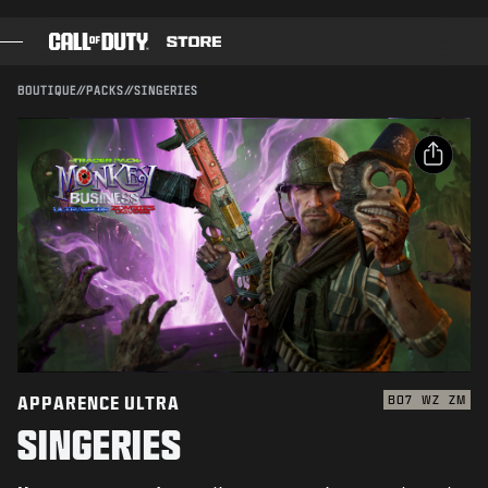
SKIP TO MAIN CONTENT
Compatible avec :
BO7
WZ
ZM
ENVOYER
BOUTIQUE
//
PACKS
//
SINGERIES
CONFIRMER L'ACHAT
JEUX
PASSE DE COMBAT
ANNULER
PARTAGER
BLACK CELL
Email
POINTS COD
Activision peut mettre à jour, remplacer ou supprimer
ce contenu en jeu à tout moment.
Facebook
BOUTIQUE D'ÉQUIPEMENT
X
COMBAT BUILDS
Copier le lien
APPARENCE ULTRA
BO7
WZ
ZM
SINGERIES
JEUX