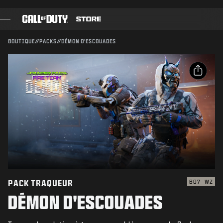
SKIP TO MAIN CONTENT
Compatible avec :
BO7
WZ
ENVOYER
BOUTIQUE
//
PACKS
//
DÉMON D'ESCOUADES
CONFIRMER L'ACHAT
JEUX
PASSE DE COMBAT
ANNULER
PARTAGER
BLACK CELL
Email
POINTS COD
Activision peut mettre à jour, remplacer ou supprimer
ce contenu en jeu à tout moment.
Facebook
BOUTIQUE D'ÉQUIPEMENT
X
COMBAT BUILDS
Copier le lien
PACK TRAQUEUR
BO7
WZ
DÉMON D'ESCOUADES
JEUX