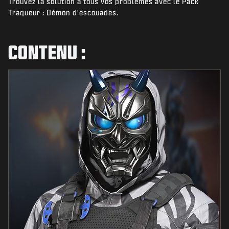
Trouvez la solution à tous vos problèmes avec le Pack
ACTUS
Traqueur : Démon d'escouades.
BOUTIQUE
ESPORTS
CONTENU :
ASSISTANCE
|
CONNEXION
S'INSCRIRE