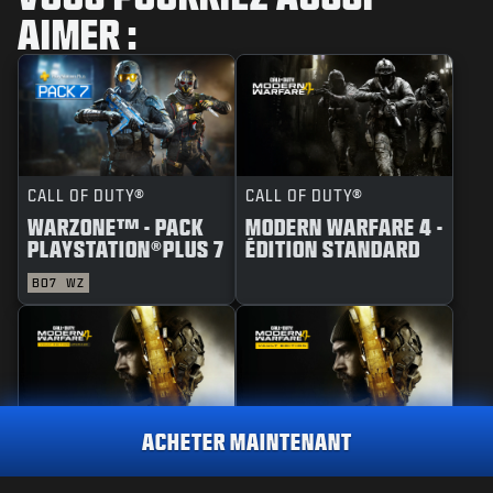
AIMER :
CALL OF DUTY®
CALL OF DUTY®
WARZONE™ - PACK
MODERN WARFARE 4 -
PLAYSTATION®PLUS 7
ÉDITION STANDARD
BO7
WZ
ACHETER MAINTENANT
CALL OF DUTY®
CALL OF DUTY®
MODERN WARFARE 4 -
MODERN WARFARE 4 -