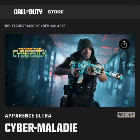
SKIP TO MAIN CONTENT
Compatible avec :
BO7
WZ
ENVOYER
BOUTIQUE
//
PACKS
//
CYBER-MALADIE
CONFIRMER L'ACHAT
JEUX
PASSE DE COMBAT
ANNULER
PARTAGER
BLACK CELL
Email
POINTS COD
Activision peut mettre à jour, remplacer ou supprimer
ce contenu en jeu à tout moment.
Facebook
BOUTIQUE D'ÉQUIPEMENT
X
COMBAT BUILDS
Copier le lien
APPARENCE ULTRA
BO7
WZ
CYBER-MALADIE
JEUX