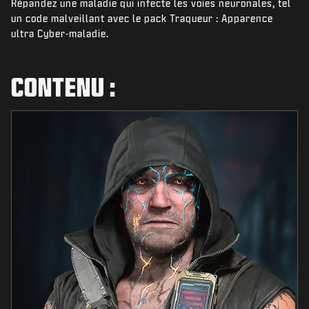
Répandez une maladie qui infecte les voies neuronales, tel
ACTUS
un code malveillant avec le pack Traqueur : Apparence
BOUTIQUE
ultra Cyber-maladie.
ESPORTS
CONTENU :
ASSISTANCE
|
CONNEXION
S'INSCRIRE