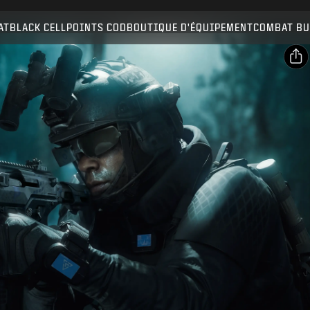
Compatible avec :
BO7
WZ
AT
BLACK CELL
POINTS COD
BOUTIQUE D'ÉQUIPEMENT
COMBAT BU
ENVOYER
CONFIRMER L'ACHAT
PARTAGER
Email
ANNULER
Facebook
Activision peut mettre à jour, remplacer ou supprimer
X
ce contenu en jeu à tout moment.
Copier le lien