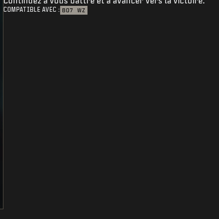
Continuez à vous battre et à avancer vers la victoire.
COMPATIBLE AVEC :
BO7
WZ