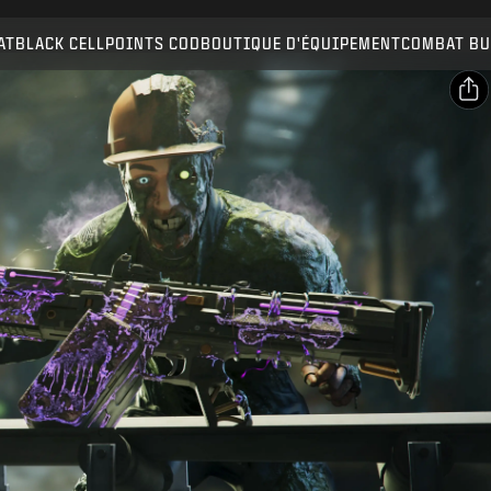
Compatible avec :
BO7
WZ
ZM
AT
BLACK CELL
POINTS COD
BOUTIQUE D'ÉQUIPEMENT
COMBAT BU
ENVOYER
CONFIRMER L'ACHAT
PARTAGER
Email
ANNULER
Facebook
Activision peut mettre à jour, remplacer ou supprimer
X
ce contenu en jeu à tout moment.
Copier le lien