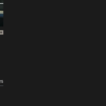
ZM
25