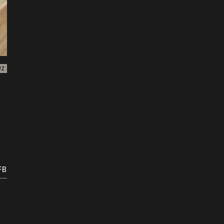
WZ
FB