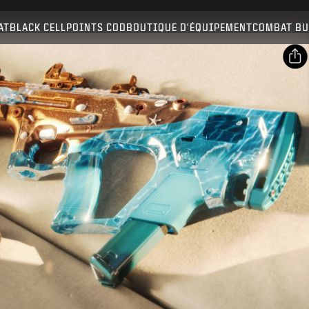
Compatible avec :
BO7
WZ
AT
BLACK CELL
POINTS COD
BOUTIQUE D'ÉQUIPEMENT
COMBAT BU
ENVOYER
CONFIRMER L'ACHAT
PARTAGER
ANNULER
Email
Facebook
Activision peut mettre à jour, remplacer ou supprimer
ce contenu en jeu à tout moment.
X
Copier le lien