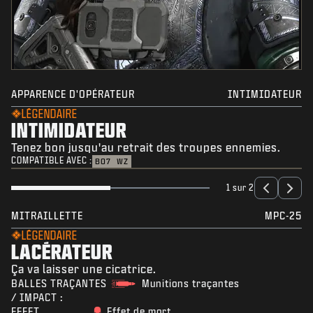
APPARENCE D'OPÉRATEUR
INTIMIDATEUR
LÉGENDAIRE
INTIMIDATEUR
Tenez bon jusqu'au retrait des troupes ennemies.
COMPATIBLE AVEC :
BO7
WZ
1 sur 2
MITRAILLETTE
MPC-25
LÉGENDAIRE
LACÉRATEUR
Ça va laisser une cicatrice.
BALLES TRAÇANTES
Munitions traçantes
/ IMPACT :
EFFET
Effet de mort