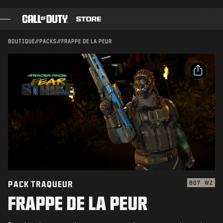
SKIP TO MAIN CONTENT
Compatible avec :
BO7
WZ
ENVOYER
BOUTIQUE
//
PACKS
//
FRAPPE DE LA PEUR
CONFIRMER L'ACHAT
JEUX
PASSE DE COMBAT
ANNULER
PARTAGER
BLACK CELL
Email
POINTS COD
Activision peut mettre à jour, remplacer ou supprimer
ce contenu en jeu à tout moment.
Facebook
BOUTIQUE D'ÉQUIPEMENT
X
COMBAT BUILDS
Copier le lien
PACK TRAQUEUR
BO7
WZ
FRAPPE DE LA PEUR
JEUX