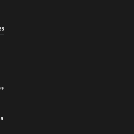
56
RE
re