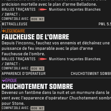
précision mortelle avec le plan d'arme Belladone.
BALLES TRAÇANTES
Munitions traçantes Blanches
/ IMPACT :
COMPATIBLE AVEC :
BO6
WZ
MITRAILLEUSE
PML 5.
LÉGENDAIRE
FAUCHEUSE DE L'OMBRE
Depuis l'inconnu, fauchez vos ennemis et déchaînez une
puissance de feu imparable avec le plan d'arme
Faucheuse de l'ombre.
BALLES TRAÇANTES
Munitions traçantes Blanches
/ IMPACT :
COMPATIBLE AVEC :
BO6
WZ
APPARENCE D'OPÉRATEUR
CHUCHOTEMENT SOMB
ÉPIQUE
CHUCHOTEMENT SOMBRE
Devenez un fantôme dans la nuit et un murmure dans le
vent avec l'apparence d'opérateur Chuchotement somb
pour Stone.
COMPATIBLE AVEC :
BO6
WZ