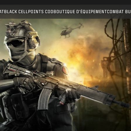
Compatible avec :
BO6
WZ
AT
BLACK CELL
POINTS COD
BOUTIQUE D'ÉQUIPEMENT
COMBAT BU
ENVOYER
CONFIRMER L'ACHAT
ANNULER
Activision peut mettre à jour, remplacer ou supprimer
ce contenu en jeu à tout moment.