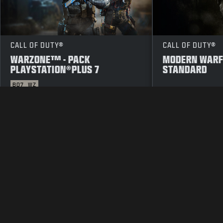
CALL OF DUTY®
CALL OF DUTY®
WARZONE™ - PACK
MODERN WARFA
PLAYSTATION®PLUS 7
STANDARD
BO7
WZ
MENTIONS LÉGALES
CONDITIONS D'UTILISATION
P