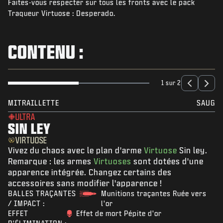
Faites-vous respecter sur tous les fronts avec le pack
ACTUS
Traqueur Virtuose : Desperado.
BOUTIQUE
ESPORTS
CONTENU :
ASSISTANCE
|
CONNEXION
S'INSCRIRE
1 sur 2
MITRAILLETTE
SAUG
ULTRA
SIN LEY
VIRTUOSE
Vivez du chaos avec le plan d'arme
Virtuose
Sin ley.
Remarque : les armes
Virtuoses
sont dotées d'une
apparence intégrée. Changez certains des
accessoires sans modifier l'apparence !
BALLES TRAÇANTES
Munitions traçantes Ruée vers
/ IMPACT :
l'or
EFFET
Effet de mort Pépite d'or