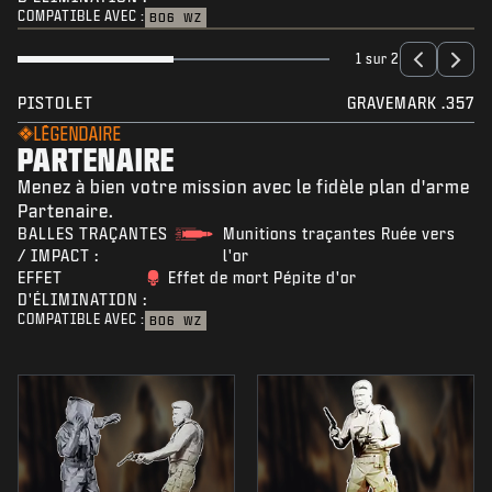
COMPATIBLE AVEC :
BO6
WZ
1 sur 2
PISTOLET
GRAVEMARK .357
LÉGENDAIRE
PARTENAIRE
Menez à bien votre mission avec le fidèle plan d'arme
Partenaire.
BALLES TRAÇANTES
Munitions traçantes Ruée vers
/ IMPACT :
l'or
EFFET
Effet de mort Pépite d'or
D'ÉLIMINATION :
COMPATIBLE AVEC :
BO6
WZ