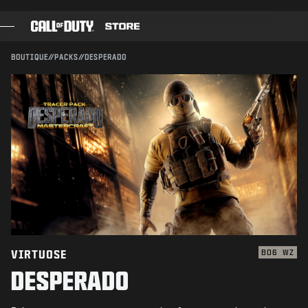
SKIP TO MAIN CONTENT
Compatible avec :
BO6
WZ
ENVOYER
BOUTIQUE
//
PACKS
//
DESPERADO
CONFIRMER L'ACHAT
JEUX
PASSE DE COMBAT
ANNULER
BLACK CELL
POINTS COD
Activision peut mettre à jour, remplacer ou supprimer
ce contenu en jeu à tout moment.
BOUTIQUE D'ÉQUIPEMENT
COMBAT BUILDS
VIRTUOSE
BO6
WZ
DESPERADO
JEUX