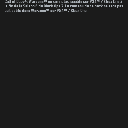
Call of Duty®: Warzone™ ne sera plus jouable sur PS4™ / Xbox One à
la fin de la Saison 6 de Black Ops 7. Le contenu de ce pack ne sera pas
utilisable dans Warzone™ sur PS4™ / Xbox One.