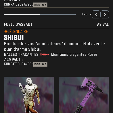
COMPATIBLE AVEC :
BO6
WZ
1 sur 2
FUSIL D'ASSAUT
AS VAL
LÉGENDAIRE
SHIBUI
Bombardez vos "admirateurs" d'amour létal avec le
plan d'arme Shibui.
BALLES TRAÇANTES
Munitions traçantes Roses
/ IMPACT :
COMPATIBLE AVEC :
BO6
WZ