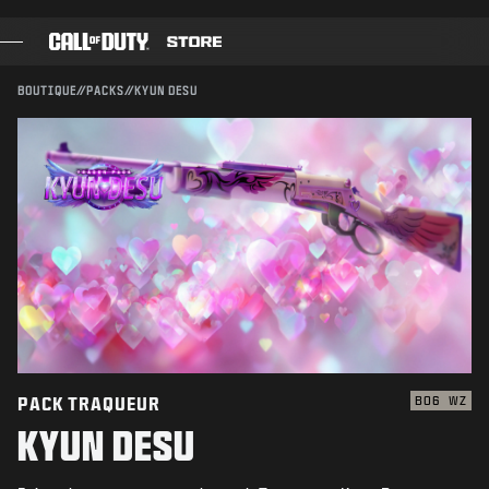
SKIP TO MAIN CONTENT
Compatible avec :
BO6
WZ
ENVOYER
BOUTIQUE
//
PACKS
//
KYUN DESU
CONFIRMER L'ACHAT
JEUX
PASSE DE COMBAT
ANNULER
BLACK CELL
POINTS COD
Activision peut mettre à jour, remplacer ou supprimer
ce contenu en jeu à tout moment.
BOUTIQUE D'ÉQUIPEMENT
COMBAT BUILDS
PACK TRAQUEUR
BO6
WZ
KYUN DESU
JEUX