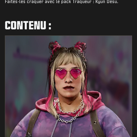
Faites-les craquer avec le pack Traqueur : Kyun Desu.
ACTUS
BOUTIQUE
CONTENU :
ESPORTS
ASSISTANCE
|
CONNEXION
S'INSCRIRE