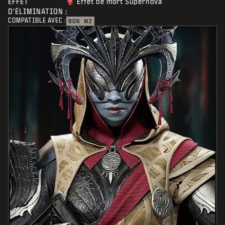
EFFET
Effet de mort Supernova
D'ÉLIMINATION :
COMPATIBLE AVEC :
BO6
WZ