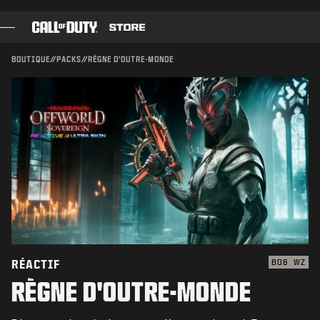
SKIP TO MAIN CONTENT
Compatible avec :
BO6
WZ
ENVOYER
BOUTIQUE
//
PACKS
//
RÈGNE D'OUTRE-MONDE
CONFIRMER L'ACHAT
JEUX
PASSE DE COMBAT
ANNULER
BLACK CELL
POINTS COD
Activision peut mettre à jour, remplacer ou supprimer
ce contenu en jeu à tout moment.
BOUTIQUE D'ÉQUIPEMENT
COMBAT BUILDS
RÉACTIF
BO6
WZ
RÈGNE D'OUTRE-MONDE
JEUX