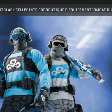
Compatible avec :
BO6
WZ
AT
BLACK CELL
POINTS COD
BOUTIQUE D'ÉQUIPEMENT
COMBAT BU
ENVOYER
CONFIRMER L'ACHAT
ANNULER
Activision peut mettre à jour, remplacer ou supprimer
ce contenu en jeu à tout moment.