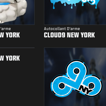
D'arme
Autocollant D'arme
W YORK
CLOUD9 NEW YORK
W YORK