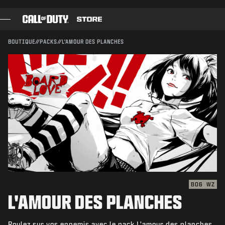
SKIP TO MAIN CONTENT
Compatible avec :
BO6
WZ
ENVOYER
BOUTIQUE
//
PACKS
//
L'AMOUR DES PLANCHES
CONFIRMER L'ACHAT
JEUX
PASSE DE COMBAT
ANNULER
BLACK CELL
Activision peut mettre à jour, remplacer ou supprimer
POINTS COD
ce contenu en jeu à tout moment.
BOUTIQUE D'ÉQUIPEMENT
COMBAT BUILDS
BO6
WZ
L'AMOUR DES PLANCHES
JEUX
Roulez sur vos ennemis avec le pack L'amour des planches.