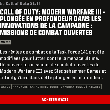
ASSISTANCE
by
Call of Duty Staff
CALL OF DUTY: MODERN WARFARE III -
REDEEM BETA CODE
PLONGÉE EN PROFONDEUR DANS LES
XBOX GAME PASS
INNOVATIONS DE LA CAMPAGNE :
MISSIONS DE COMBAT OUVERTES
|
CONNEXION
S'INSCRIRE
MWIII
Les règles de combat de la Task Force 141 ont été
modifiées pour lutter contre la menace ultime.
Découvrez les missions de combat ouvertes de
Modern Warfare III avec Sledgehammer Games et
Infinity Ward dans cette plongée en profondeur.
ACTUS
ANNONCES
CARACTÉRISTIQUES
INFORMATIONS DÉTAILLÉES
ACHETER MWIII