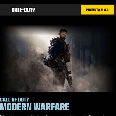
SKIP TO MAIN CONTENT
PRENOTA MW4
GIOCHI
NOVITÀ
NEGOZIO
ESPORTS
ASSISTENZA
XBOX GAME PASS
|
ACCEDI
REGISTRATI
CALL OF DUTY
MODERN WARFARE