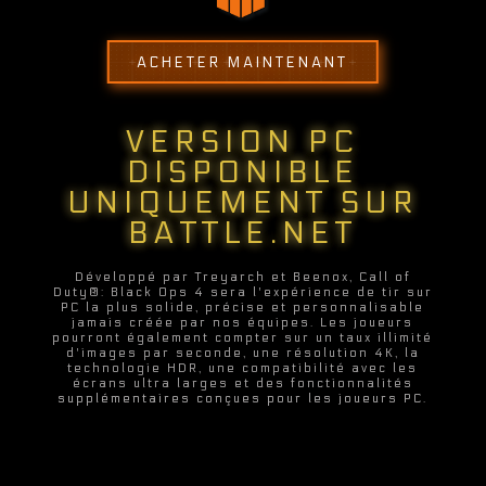
ACTUS
ACHETER MAINTENANT
ESPORT
VERSION PC
DISPONIBLE
ASSISTANCE
UNIQUEMENT SUR
BATTLE.NET
BOUTIQUE
Développé par Treyarch et Beenox, Call of
Duty®: Black Ops 4 sera l'expérience de tir sur
PC la plus solide, précise et personnalisable
CONNEXION
jamais créée par nos équipes. Les joueurs
pourront également compter sur un taux illimité
d'images par seconde, une résolution 4K, la
technologie HDR, une compatibilité avec les
écrans ultra larges et des fonctionnalités
S'INSCRIRE
supplémentaires conçues pour les joueurs PC.