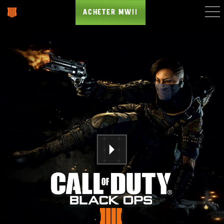
ACHETER MWII
BLACKOUT
ZOMBIES
PC
COMICS
JEUX