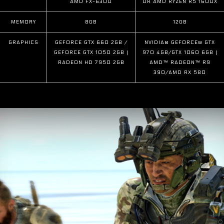
AMD FX-6300
OR AMD RYZEN R5 1600X
MEMORY
8GB
12GB
GRAPHICS
GEFORCE GTX 660 2GB /
NVIDIA® GEFORCE® GTX
GEFORCE GTX 1050 2GB |
970 4GB/GTX 1060 6GB |
RADEON HD 7950 2GB
AMD™ RADEON™ R9
390/AMD RX 580