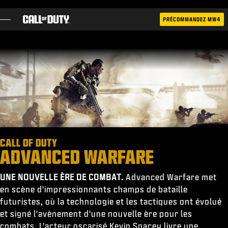
SKIP TO MAIN CONTENT
PRÉCOMMANDEZ MW4
JEUX
ACTUS
BOUTIQUE
ESPORT
ASSISTANCE
CALL OF DUTY
|
CONNEXION
S'INSCRIRE
ADVANCED WARFARE
UNE NOUVELLE ÈRE DE COMBAT.
Advanced Warfare met
en scène d'impressionnants champs de bataille
futuristes, où la technologie et les tactiques ont évolué
et signé l'avènement d'une nouvelle ère pour les
combats. L'acteur oscarisé Kevin Spacey livre une