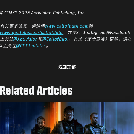
©/TM/® 2025 Activision Publishing, Inc.
有关更多信息，请访问
www.callofduty.com
和
www.youtube.com/callofduty
，并在X、Instagram和Facebook
上关注
@Activision
和
@CallofDuty
。有关《使命召唤》更新，请在
X上关注
@CODUpdates
。
返回顶部
Related Articles