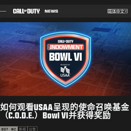
SKIP TO MAIN CONTENT
简体中文
选择
Choose yo
博客
指南
补丁说明
游戏
新闻
如何观看USAA呈现的使命召唤基金
商店
（C.O.D.E.）Bowl VI并获得奖励
电竞
BO7
WZ
新闻
公告