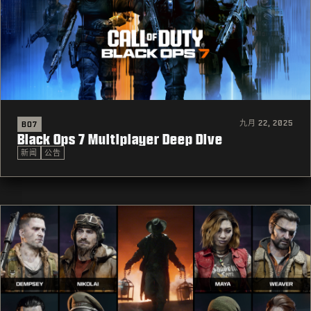
九月 22, 2025
BO7
Black Ops 7 Multiplayer Deep Dive
新闻
公告