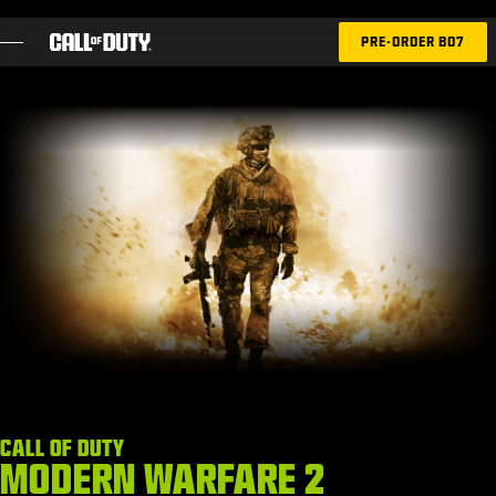
SKIP TO MAIN CONTENT
PRE-ORDER BO7
GAMES
NIEUWS
STORE
ESPORTS
SUPPORT
XBOX GAME PASS
|
INLOGGEN
REGISTREREN
CALL OF DUTY
MODERN WARFARE 2