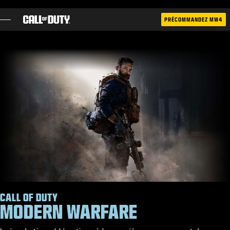
SKIP TO MAIN CONTENT
PRÉCOMMANDEZ MW4
JEUX
ACTUS
BOUTIQUE
ESPORT
ASSISTANCE
XBOX GAME PASS
|
CONNEXION
S'INSCRIRE
CALL OF DUTY
MODERN WARFARE