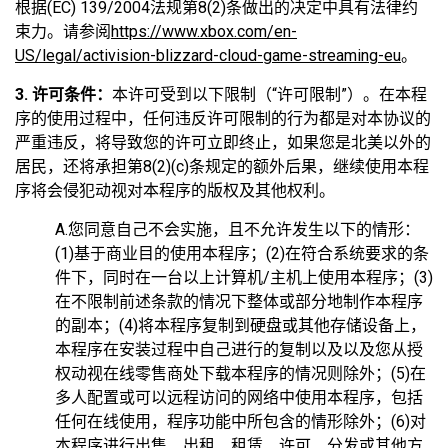
根据(EC) 139/2004法规第8(2)条做出的决定中具有法律约
束力。请参阅
https://www.xbox.com/en-
US/legal/activision-blizzard-cloud-game-streaming-eu
。
3. 许可条件：
本许可受到以下限制（“许可限制”）。在本程
序的使用过程中，任何违反许可限制的行为都是对本协议的
严重违反，将导致您的许可立即终止，如果您是北美以外的
居民，还将承担第8(2)(c)条规定的额外后果，继续使用本程
序将会侵犯动视对本程序的版权及其他权利。
A.您同意自己不会实施，且不允许发生以下的情形：
(1)基于商业目的使用本程序；(2)在符合系统要求的条
件下，同时在一台以上计算机/主机上使用本程序；(3)
在不限制前述条款的情况下整体或部分地制作本程序
的副本；(4)将本程序复制到硬盘或其他存储设备上，
本程序在安装过程中自己进行的复制以及以及您从授
权动视在线零售商处下载本程序的情况则除外；(5)在
多人配置或可以远程访问的网络中使用本程序，包括
任何在线使用，程序功能中所包含的情形除外；(6)对
本程序进行出售、出租、租赁、许可、分发或其他方