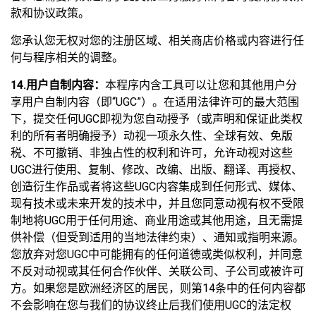
款和协议政策。
您承认您无权对您的注册区域、相关商店价格或内容进行任
何与程序相关的调整。
14.用户自制内容：
本程序内含工具可以让您和其他用户分
享用户自制内容（即“UGC”）。在适用法律许可的最大范围
下，提交任何UGC即视为您自动授予（或声明和保证此类权
利的所有者明确授予）动视一项永久性、全球有效、免版
税、不可撤销、非独占性的权利和许可，允许动视对这些
UGC进行使用、复制、修改、改编、出版、翻译、再授权、
创造衍生作品或者将这些UGC内容集成到任何形式、媒体、
现有技术或未来开发的技术中，并且您同意动视有权不受限
制地将UGC用于任何用途、商业用途或其他用途，且无需提
供补偿（但受到适用的当地法律约束）、通知或指明来源。
您放弃对您UGC中可能拥有的任何道德或类似权利，并同意
不反对动视或其任何合作伙伴、关联公司、子公司或被许可
方。如果您是欧洲经济区的居民，则第14条中的任何内容都
不会影响在您与我们的协议终止后我们使用UGC的法定权