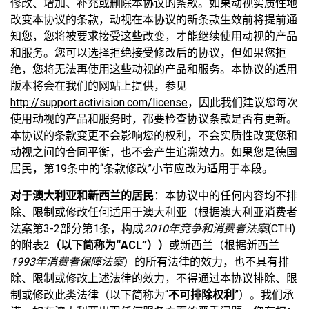
修改、增加、补充或删除本协议的条款。如果动视实质性地
改变本协议的条款，动视在本协议的新条款生效前将提前通
知您，您将被要求接受这些改变，才能继续使用动视的产品
和服务。您可以选择拒绝接受修改后的协议，但如果您拒
绝，您将无法再使用这些动视的产品和服务。本协议的适用
版本将会在我们的网站上提供，参见
http://support.activision.com/license
，因此我们建议您每次
使用动视的产品和服务时，都要检查协议条款是否有更新。
本协议的条款变更不会影响您的权利，不会实质性改变您和
动视之间的合同平衡，也不会产生追溯效力。如果您是德国
居民，第19条中的“条款修改”小节应改为适用于本段。
对于澳大利亚和新西兰的居民
：本协议中的任何内容均不排
除、限制或修改任何适用于澳大利亚（根据澳大利亚消费者
法案第3-2部分第1条，构成
2010年竞争和消费者法案
(CTH)
的附表2
（以下简称为“ACL”））
或新西兰（根据新西兰
1993年消费者保障法案
）的所有法律的效力，也不具有排
除、限制或修改上述法律的效力，不得通过本协议排除、限
制或修改此类法律（以下简称为“
不可排除权利
”）。我们承