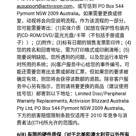
ausupport@activision.com
，或写信到 PO Box 544
Pyrmont NSW 2009 Australia。如果需要更换或修
复，动视将会向您说明流程。作为该流程的一部分，
您可能需要寄出：(1)实体介质（如放在保护性包装内
的CD-ROM/DVD/蓝光光盘/卡带（不包括手册或盒
子））；(2)附件；(3)标有日期的销售发票影印件；(4)
您的姓名和回寄地址，需为打印格式或印刷清晰；(5)
简要说明缺陷，您所遇到的问题，以及您运行本软件
时所用的系统；(6)客户服务中心给您的事件编号。可
能还需要您寄出支票或邮政汇票，但如果您的要求被
确定有效，则您将会获得该数额的退款。除非客户服
务中心另有指示，否则请将要更换的商品（建议使用
挂号信）邮寄到以下地址：Limited Disc/Peripheral
Warranty Replacements, Activision Blizzard Australia
Pty Ltd, PO Box 544 Pyrmont NSW 2009 Australia。
下方的损害赔偿限制条款仅适用于 2010 年竞争与消
费者法(CTH)所允许的范围内。
6(B).有限的硬件质保（对于北美和澳大利亚以外所有