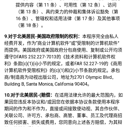
提供内容（第 11 条）、可用性（第 12 条）、访问
（第 13 条）、具约束力的仲裁和集体诉讼豁免（第
16 条）、管辖权和适用法律（第 17 条）及其他事项
（第 18 条）。
9.对于北美居民-美国政府限制的权利：
本程序完全由私人
经费开发，作为“商业计算机软件”或“受限制的计算机软件”
而提供。美国政府或美国政府分包商使用、复制或公开均须
遵守DFARS 252.227-7013的《技术资料和计算机软件权
利》条款(c)(1)(ii)小节的规定，或者FAR 52.227-19的《商用
计算机软件受限权利》的(c)(1)和(2)小节条款的规定。承包
商/制造商为动视出版公司，地址为2701 Olympic Blvd.,
Building B, Santa Monica, California 90404。
10.对于北美居民-(赔偿：
在适用法律允许的最大范围内，如
果因您违反本协议和/或因您在依据本协议条款使用本程序
期间的作为和不作为，直接或间接致使动视、其合作伙伴、
关联公司、许可方、承包商、高管、董事、员工及代理商招
致任何损害、损失或费用，您同意向上述各方赔偿，为其辩