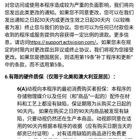
对您访问或使用本程序造成较为严重的负面影响，我们将向
您发出此类更改的通知。如果您不同意更改，您可以在我们
发出通知之日起30天内或更改生效之日起30天内（以较晚
者为准）终止您与我们的协议。您也可以为任何已付款但未
收到的程序或服务提供内容获得一定比例的退款。更多信
息，请访问
https://support.activision.com/
。如果您未在规
定的时限内对更改提出异议或终止协议，我们将视为您接受
更改。如果您是德国居民，则适用第19条“补丁程序和更新”
中的条款，而不适用第5条。
6.有限的硬件质保（仅限于北美和澳大利亚居民）：
6(A)
动视向本程序的最初消费购买者担保：本程序的
存储物理媒介以及任何（和“商品”一起的）配件在材
料和工艺上都没有缺陷，保证期限为从购买之日起的
90天内。 如果在购买之日的90天内商品被发现有缺
陷，只要动视仍然还在生产本商品，动视即同意在适
用的90天内根据本程序的收据（应有购买日期当天的
邮资已付证明），对有适用缺陷的商品进行免费更