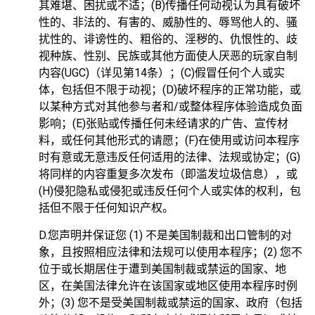
其难堪、困扰或不适；(B)传播任何动视认为具有破坏
性的、非法的、有害的、威胁性的、辱骂他人的、骚
扰性的、诽谤性的、粗俗的、淫秽的、仇恨性的、歧
视种族、性别、民族或其他方面使人厌恶的玩家自制
内容(UGC)（详见第14条）；(C)假冒任何个人或实
体，包括但不限于动视；(D)破坏程序的正常功能，或
以某种方式对其他参与者和/或整体程序体验造成负面
影响；(E)张贴或传播任何未经请求的广告、宣传材
料，或任何其他形式的请愿；(F)在使用或访问本程序
时有意或无意违反任何适用的法律、法规或协定；(G)
将同样的内容重复多次发布（即滥发垃圾信息），或
(H)侵犯隐私或侵犯或违反任何个人或实体的权利，包
括但不限于任何知识产权。
D.您声明并保证您 (1) 不是美国制裁和出口管制的对
象，且按照相应法律和法规可以使用本程序；(2) 您不
位于或长期居住于遭到美国制裁或禁运的国家、地
区，在美国法律允许在该国家或地区使用本程序时例
外；(3) 您不是受美国制裁或禁运的国家、政府（包括