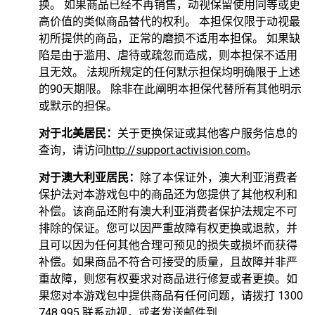
换。 如果商品已经不再销售，动视保留使用同等或更
高价值的类似商品替代的权利。 本担保仅限于动视最
初所提供的商品，正常的磨损不适用本担保。 如果缺
陷是由于滥用、虐待或疏忽而造成，则本担保不适用
且无效。 法规所规定的任何默示担保均明确限于上述
的90天期限。 除非在此阐明本担保代替所有其他明示
或默示的担保。
对于北美居民：
关于更换保证或其他客户服务信息的
查询，请访问
http://support.activision.com
。
对于澳大利亚居民：
除了本保证外，澳大利亚消费者
保护法对本游戏包中的商品还为您提供了其他权利和
补偿。该商品还附有澳大利亚消费者保护法规定不可
排除的保证。您可以因严重故障有权更换或退款，并
且可以因为任何其他合理可预见的损失或损坏而获得
补偿。如果商品不符合可接受的质量，且故障并非严
重故障，则您有权要求对商品进行修复或者更换。如
果您对本游戏包中提供商品有任何问题，请拨打 1300
748 995 联系动视，或者发送邮件到